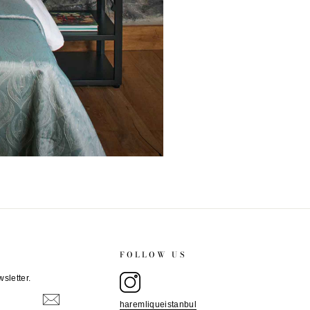
FOLLOW US
sletter.
haremliqueistanbul