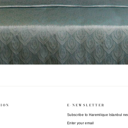
TION
E-NEWSLETTER
Subscribe to Haremlique Istanbul new
ENTER
SUBSCRIBE
YOUR