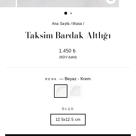
KAPAT
(ESC)
Ana Sayfa
/
Masa
/
Taksim Bardak Altlığı
Normal
1.450 ₺
fiyat
(KDV dahil)
—
Beyaz - Krem
RENK
ÖLÇÜ
12.5x12.5 cm